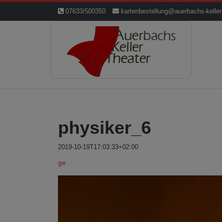
07633/500350
kartenbestellung@auerbachs-keller
physiker_6
2019-10-19T17:03:33+02:00
ge