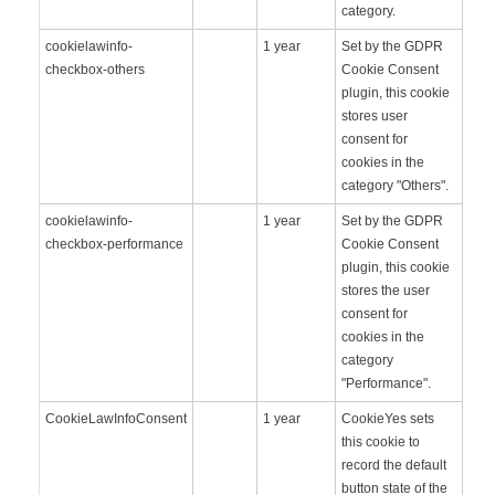
category.
cookielawinfo-
1 year
Set by the GDPR
checkbox-others
Cookie Consent
plugin, this cookie
stores user
consent for
cookies in the
category "Others".
cookielawinfo-
1 year
Set by the GDPR
checkbox-performance
Cookie Consent
plugin, this cookie
stores the user
consent for
cookies in the
category
"Performance".
CookieLawInfoConsent
1 year
CookieYes sets
this cookie to
record the default
button state of the