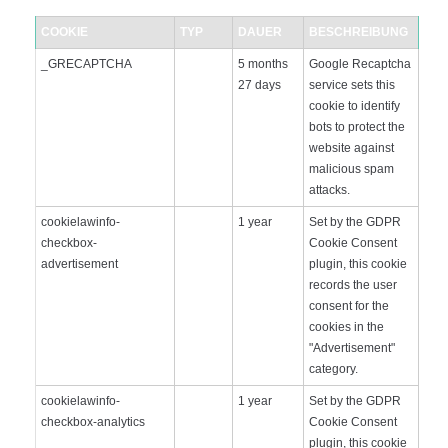
COOKIE
TYP
DAUER
BESCHREIBUNG
_GRECAPTCHA
5 months
Google Recaptcha
27 days
service sets this
cookie to identify
bots to protect the
website against
malicious spam
attacks.
cookielawinfo-
1 year
Set by the GDPR
checkbox-
Cookie Consent
advertisement
plugin, this cookie
records the user
consent for the
cookies in the
"Advertisement"
category.
cookielawinfo-
1 year
Set by the GDPR
checkbox-analytics
Cookie Consent
plugin, this cookie