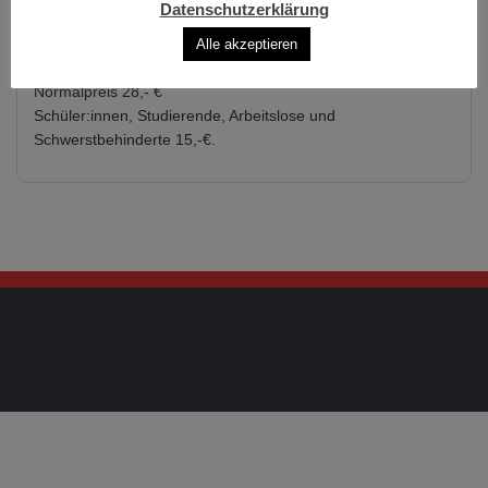
Datenschutzerklärung
Alle akzeptieren
Eintrittspreise:
Normalpreis 28,- €
Schüler:innen, Studierende, Arbeitslose und
Schwerstbehinderte 15,-€.
Copyright © 2026 Auerbachs Kellertheater. Alle Rechte
vorbehalten.