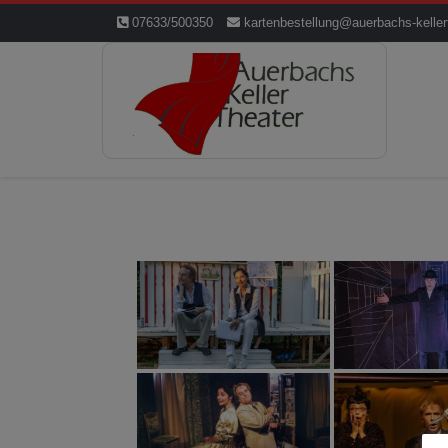
07633/500350
kartenbestellung@auerbachs-keller