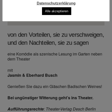
Datenschutzerklärung
Alle akzeptieren
von den Vorteilen, sie zu verschweigen,
und den Nachteilen, sie zu sagen
eine Komödie als szenische Lesung im Garten neben
dem Theater
mit
Jasmin & Eberhard Busch
Genießen Sie dazu ein Gläschen Badischen Weines!
Bei ungünstiger Witterung geht’s ins Theater.
Aufführungsrechte
: Theater-Verlag Desch Berlin