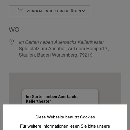
ZUM KALENDER HINZUFÜGEN
ICS herunterladen
Google Kalende
WO
Im Garten neben Auerbachs Kellertheater
Spielplatz am Annahof, Auf dem Rempart 7,
Staufen, Baden Würtemberg, 79219
Im Garten neben Auerbachs
Kellertheater
Spielplatz am Annahof, Auf dem Rempart 7
- Staufen
Diese Webseite benutzt Cookies
Veranstaltungen anzeigen
Für weitere Informationen lesen Sie bitte unsere